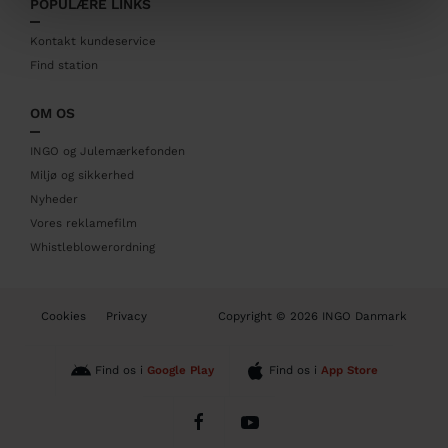
POPULÆRE LINKS
e
r
Kontakt kundeservice
Find station
OM OS
INGO og Julemærkefonden
Miljø og sikkerhed
Nyheder
Vores reklamefilm
Whistleblowerordning
B
Cookies
Privacy
Copyright © 2026 INGO Danmark
o
t
t
Find os i
Google Play
Find os i
App Store
o
m