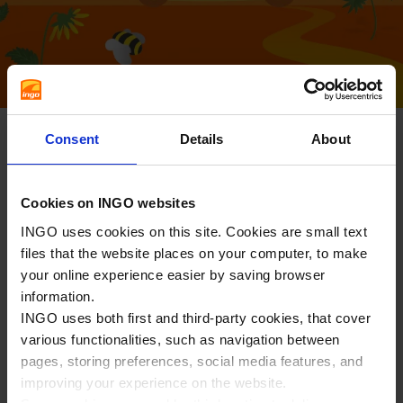
Consent
Details
About
Kom længere for pengene hos
Cookies on INGO websites
INGO – også om sommeren
INGO uses cookies on this site. Cookies are small text
files that the website places on your computer, to make
Tank mindst 2x20 liter. Så gir’ vi dig 3 EKSTRA liter at
køre på!
your online experience easier by saving browser
Sommeren er tid til spontane road trips og ture ud i
information.
sommerlandet. Og hos INGO er der nu plads til en ekstra
INGO uses both first and third-party cookies, that cover
tur - vi gir’ dig nemlig 3 liter at køre på, når du tanker
mindst 20 liter 2 gange i løbet af sommeren.
various functionalities, such as navigation between
pages, storing preferences, social media features, and
Sådan gør du:
improving your experience on the website.