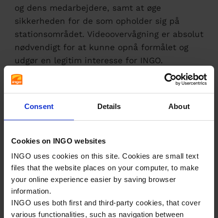
og dens medarbejdere, samt at øge
sikkerheden for de som opholder sig på
stationsområdet. Videoovervågning er absolut
nødvendigt for at kunne opnå formålet og
udgør en legitim interesse for INGO.
INGO foretager videoovervågning i henhold til tv-
overvågningsloven med de begrænsninger som
Consent
Details
About
følger af databeskyttelsesforordningen. INGO har
taget hensyn til den registreredes interesse i
beskyttelse af dennes personlige data og INGOs
Cookies on INGO websites
interesse i at forhindre, forebygge og efterforske
INGO uses cookies on this site. Cookies are small text
forbrydelser mod virksomheden og dens
files that the website places on your computer, to make
medarbejdere samt at øge sikkerheden for de
your online experience easier by saving browser
som opholder sig på stationsområdet.
information.
Ved en interesseafvejning er INGO efter en
INGO uses both first and third-party cookies, that cover
helhedsbedømmelse kommet frem til at INGOs
various functionalities, such as navigation between