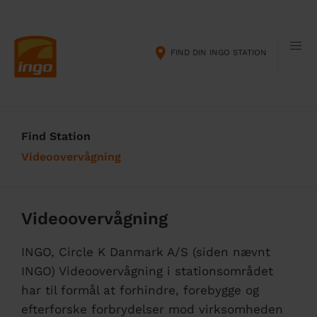
G
M
å
a
t
i
FIND DIN INGO STATION
i
n
l
n
h
a
o
v
v
i
Find Station
e
g
Videoovervågning
d
a
i
t
n
i
d
o
Videoovervågning
h
n
o
INGO, Circle K Danmark A/S (siden nævnt
l
INGO) Videoovervågning i stationsområdet
d
har til formål at forhindre, forebygge og
efterforske forbrydelser mod virksomheden